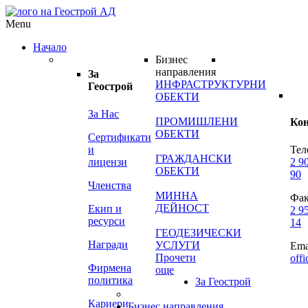
Menu
Начало
Бизнес
направления
За
ИНФРАСТРУКТУРНИ
Геострой
ОБЕКТИ
За Нас
ПРОМИШЛЕНИ
Ко
ОБЕКТИ
Сертификати
и
Тел
ГРАЖДАНСКИ
лицензи
2 9
ОБЕКТИ
90
Членства
МИННА
Фак
ДЕЙНОСТ
Екип и
2 9
ресурси
14
ГЕОДЕЗИЧЕСКИ
Награди
УСЛУГИ
Ema
Прочети
off
Фирмена
още
политика
За Геострой
Кариери
Бизнес направления