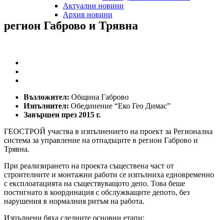
Актуални новини
Архив новини
регион
Габрово
и
Трявна
Възложител:
Община Габрово
Изпълнител:
Обединение “Еко Гео Димас”
Завършен през 2015 г.
ГЕОСТРОЙ участва в изпълнението на проект за Регионална
система за управление на отпадъците в регион Габрово и
Трявна.
При реализирането на проекта съществена част от
строителните и монтажни работи се изпълниха едновременно
с експлоатацията на съществуващото депо. Това беше
постигнато в координация с обслужващите депото, без
нарушения в нормалния ритъм на работа.
Изпълнени бяха следните основни етапи: