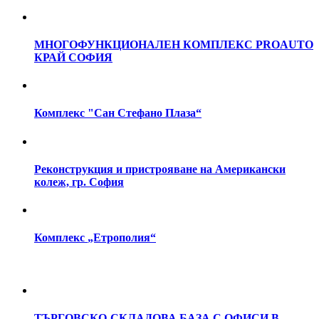
МНОГОФУНКЦИОНАЛЕН
КОМПЛЕКС
PROAUTO
КРАЙ
СОФИЯ
Комплекс
"Сан
Стефано
Плаза“
Реконструкция
и
пристрояване
на
Американски
колеж,
гр.
София
Комплекс
„Етрополия“
ТЪРГОВСКО-СКЛАДОВА
БАЗА
С
ОФИСИ
В