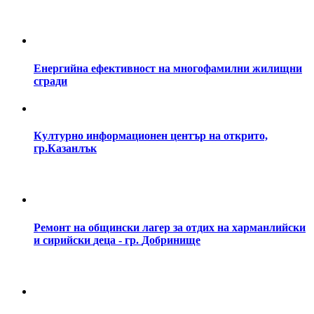
Eнергийна
ефективност
на
многофамилни
жилищни
сгради
Културно
информационен
център
на
открито,
гр.Казанлък
Ремонт
на
общински
лагер
за
отдих
на
харманлийски
и
сирийски
деца
-
гр.
Добринище