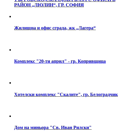
РАЙОН
„ЛЮЛИН“,
ГР.
СОФИЯ
Жилищна
и
офис
сграда,
жк
„Лагера“
Комплекс
"20-ти
април"
-
гр.
Копривщица
Хотелски
комплекс
"Скалите",
гр.
Белоградчик
Дом
на
миньора
"Св.
Иван
Рилски"