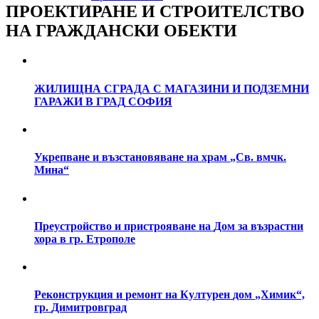
ПРОЕКТИРАНЕ
И
СТРОИТЕЛСТВО
НА
ГРАЖДАНСКИ
ОБЕКТИ
ЖИЛИЩНА
СГРАДА
С
МАГАЗИНИ
И
ПОДЗЕМНИ
ГАРАЖИ
В
ГРАД
СОФИЯ
Укрепване
и
възстановяване
на
храм
„Св.
вмчк.
Мина“
Преустройство
и
пристрояване
на
Дом
за
възрастни
хора
в
гр.
Етрополе
Реконструкция
и
ремонт
на
Културен
дом
„Химик“,
гр.
Димитровград