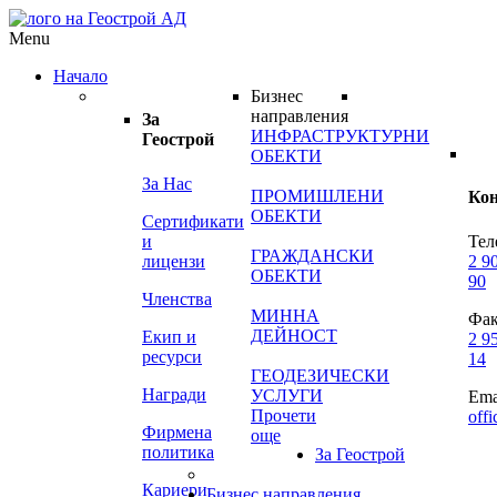
Menu
Начало
Бизнес
направления
За
ИНФРАСТРУКТУРНИ
Геострой
ОБЕКТИ
За Нас
ПРОМИШЛЕНИ
Ко
ОБЕКТИ
Сертификати
и
Тел
ГРАЖДАНСКИ
лицензи
2 9
ОБЕКТИ
90
Членства
МИННА
Фак
ДЕЙНОСТ
Екип и
2 9
ресурси
14
ГЕОДЕЗИЧЕСКИ
Награди
УСЛУГИ
Ema
Прочети
off
Фирмена
още
политика
За Геострой
Кариери
Бизнес направления