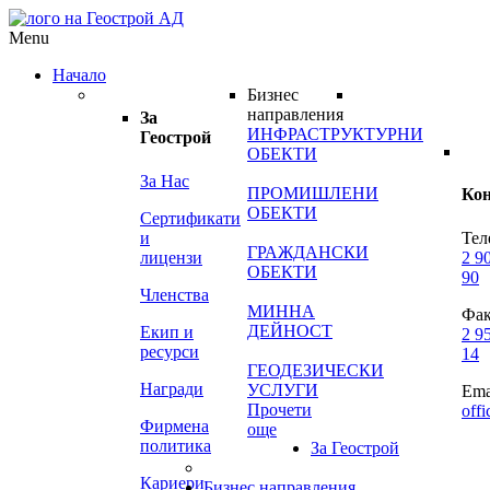
Menu
Начало
Бизнес
направления
За
ИНФРАСТРУКТУРНИ
Геострой
ОБЕКТИ
За Нас
ПРОМИШЛЕНИ
Ко
ОБЕКТИ
Сертификати
и
Тел
ГРАЖДАНСКИ
лицензи
2 9
ОБЕКТИ
90
Членства
МИННА
Фак
ДЕЙНОСТ
Екип и
2 9
ресурси
14
ГЕОДЕЗИЧЕСКИ
Награди
УСЛУГИ
Ema
Прочети
off
Фирмена
още
политика
За Геострой
Кариери
Бизнес направления