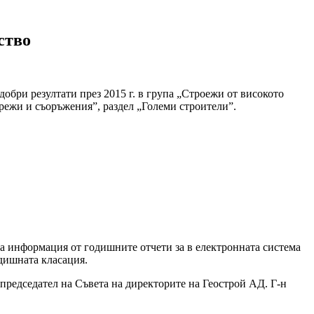
ство
добри резултати през 2015 г. в група „Строежи от високото
ежи и съоръжения”, раздел „Големи строители”.
а информация от годишните отчети за в електронната система
дишната класация.
председател на Съвета на директорите на Геострой АД. Г-н