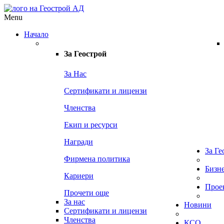
Menu
Начало
За
Геострой
За Нас
Сертификати и лицензи
Членства
Екип и ресурси
Награди
За Ге
Фирмена политика
Бизн
Кариери
Прое
Прочети още
За нас
Новини
Сертификати и лицензи
Членства
КСО