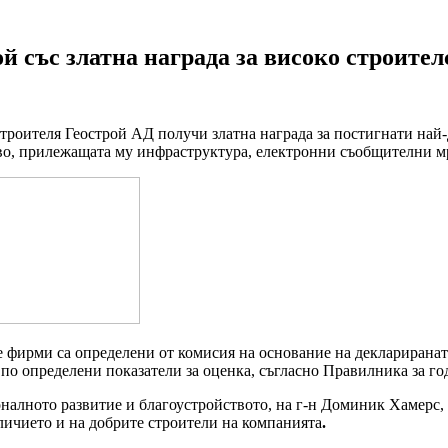
ой
със
златна
награда
за
високо
строител
строителя Геострой АД получи златна награда за
постигнати най-
во, прилежащата му инфраструктура, електронни съобщителни мр
 фирми са определени от комисия на основание на деклариранат
по определени показатели за оценка, съгласно Правилника за го
налното развитие и благоустройството, на г-н Доминик Хамерс, 
личието и на добрите строители на компанията
.