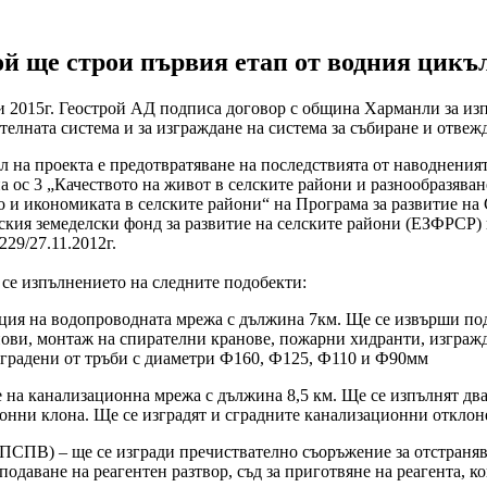
ой
ще
строи
първия
етап
от
водния
цикъ
и 2015г. Геострой АД подписа договор с община Харманли за изп
елната система и за изграждане на система за събиране и отвежд
 на проекта е предотвратяване на последствията от наводненията
а ос 3 „Качеството на живот в селските райони и разнообразява
о и икономиката в селските райони“ на Програма за развитие на 
ския земеделски фонд за развитие на селските райони (ЕЗФРСР)
29/27.11.2012г.
се изпълнението на следните подобекти:
ция на водопроводната мрежа с дължина 7км. Ще се извърши по
ови, монтаж на спирателни кранове, пожарни хидранти, изграж
зградени от тръби с диаметри Ф160, Ф125, Ф110 и Ф90мм
 на канализационна мрежа с дължина 8,5 км. Ще се изпълнят дв
онни клона. Ще се изградят и сградните канализационни отклон
ПСПВ) – ще се изгради пречиствателно съоръжение за отстранява
одаване на реагентен разтвор, съд за приготвяне на реагента, 