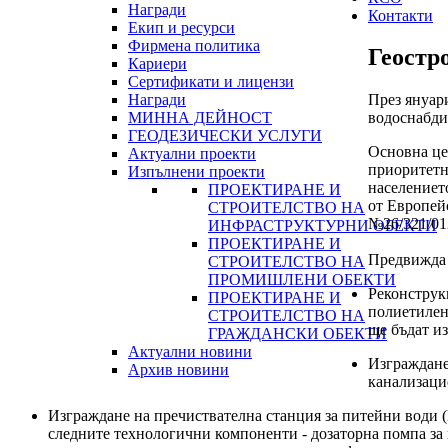
Награди
Контакти
Екип и ресурси
Фирмена политика
Геостр
Кариери
Сертификати и лицензи
Награди
През януар
МИННА ДЕЙНОСТ
водоснабдит
ГЕОДЕЗИЧЕСКИ УСЛУГИ
Основна цел
Актуални проекти
приоритетн
Изпълнени проекти
населениет
ПРОЕКТИРАНЕ И
от Европей
СТРОИТЕЛСТВО НА
№26/321/012
ИНФРАСТРУКТУРНИ ОБЕКТИ
ПРОЕКТИРАНЕ И
Предвижда 
СТРОИТЕЛСТВО НА
ПРОМИШЛЕНИ ОБЕКТИ
Реконструк
ПРОЕКТИРАНЕ И
полиетилен
СТРОИТЕЛСТВО НА
ще бъдат и
ГРАЖДАНСКИ ОБЕКТИ
Актуални новини
Изграждане
Архив новини
канализаци
Изграждане на пречиствателна станция за питейни води (
следните технологични компоненти - дозаторна помпа за п