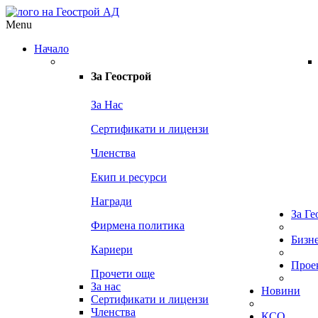
Menu
Начало
За
Геострой
За Нас
Сертификати и лицензи
Членства
Екип и ресурси
Награди
За Ге
Фирмена политика
Бизн
Кариери
Прое
Прочети още
За нас
Новини
Сертификати и лицензи
Членства
КСО