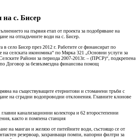
л
на
с.
Бисер
ълнението на първия етап от проекта за подобряване на
ане на отпадъчните води на с. Бисер.
 в село Бисер през 2012 г. Работите се финансират по
не на селската икономика“ по Мярка 321 „Основни услуги за
Селските Райони за периода 2007-2013г. – (ПРСР)“, подкрепена
 по Договор за безвъзмездна финансова помощ
дмяна на съществуващите етернитови и стоманени тръби с
дане на сградни водопроводни отклонения. Главните клонове
а главни канализационни колектора и 62 второстепенни
ения, както и помпена станция
не на манган и желязо от питейните води, състоящо се от
контактен резервоар, захранващи помпи, напорни филтри за