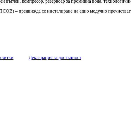
вен въглен, компресор, резервоар за промивна вода, технологич
(ПСОВ) – предвижда се инсталиране на едно модулно пречистват
квитки
Декларация за достъпност