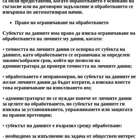
са били предоставени, когато обработването е основано на
съгласие или на договорно задължение и обработването се
извършва по автоматизиран начин.
Право на ограничаване на обработването
Субектът на данните има право да изиска ограничаване на
обработването на личните му данни, когато:
•
точността на личните данни се оспорва от субекта на
данните, като обработването се ограничава за определен
законосъобразен срок, който ще позволи на
администратора да провери точността на личните данни;
•
обработването е неправомерно, но субектът на данните не
желае личните данни да бъдат изтрити, а изисква вместо
това ограничаване на използването им;
•
администраторът не се нуждае повече от личните данни
за целите на обработването, но субектът на данните ги
изисква за установяването, упражняването или защитата
на правни претенции;
•
субектът на данните е възразил срещу обработване:
- необходимо за изпълнение на задача от обществен интерес