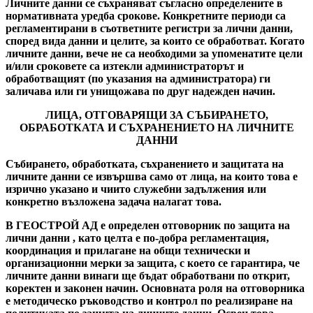
Личните данни се съхраняват съгласно определените в
нормативната уредба срокове. Конкретните
периоди са
регламентирани в съответните регистри за лични данни,
според вида данни и целите, за
които се обработват. Когато
личните данни, вече не са необходими за упоменатите цели
и/или
сроковете са изтекли администраторът и
обработващият (по указания на администратора) ги
заличава
или ги унищожава по друг надежден начин.
ЛИЦА, ОТГОВАРЯЩИ ЗА СЪБИРАНЕТО,
ОБРАБОТКАТА И СЪХРАНЕНИЕТО НА
ЛИЧНИТЕ
ДАННИ
Събирането, обработката, съхранението и защитата на
личните данни се извършва само от лица,
на които това е
изрично указано и чиито служебни задължения или
конкретно възложена задача
налагат това.
В ГЕОСТРОЙ АД е определен отговорник по защита на
лични данни , като целта е по-добра регламентация,
координация и прилагане на общи технически и
организационни мерки за защита, с което се гарантира, че
личните данни винаги ще бъдат обработвани по открит,
коректен и законен начин. Основната роля на отговорника
е методическо ръководство и контрол по реализиране на