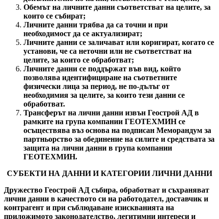
Обемът на личните данни съответстват на целите, за
които се събират;
Личните данни трябва да са точни и при
необходимост да се актуализират;
Личните данни се заличават или коригират, когато се
установи, че са неточни или не съответстват на
целите, за които се обработват;
Личните данни се поддържат във вид, който
позволява идентифициране на съответните
физически лица за период, не по-дълъг от
необходимия за целите, за които тези данни се
обработват.
Трансферът на лични данни извън Геострой АД в
рамките на група компании ГЕОТЕХМИН се
осъществява въз основа на подписан Меморандум за
партньорство за обединение на силите и средствата за
защита на лични данни в група компании
ГЕОТЕХМИН.
СУБЕКТИ НА ДАННИ И КАТЕГОРИИ ЛИЧНИ ДАННИ
Дружество Геострой АД събира, обработват и съхраняват
лични данни в качеството си на работодател, доставчик и
контрагент и при съблюдаване изискванията на
приложимото законодателство, легитимни интереси и