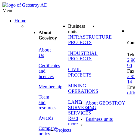
Menu
Home
Business
units
About
INFRASTRUCTURE
Geostroy
PROJECTS
Con
About
INDUSTRIAL
Tel
Us
PROJECTS
2 9
Certificates
90
CIVIL
and
Fax
PROJECTS
licences
2 9
14
MINING
Membership
Ema
OPERATIONS
off
Team
LAND
and
About GEOSTROY
SURVEYING
resources
AD
SERVICES
Awards
Read
Business units
more
Company
Projects
policy