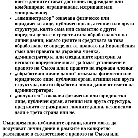
който данните стават достъпни, подреждане или
комбиниране, ограничаване, изтриване или
унищожаване;
„администратор" означава физическо или
юридическо лице, публичен орган, агенция или друга
структура, която сама или съвместно с други
определя целите и средствата за обработването на
лични данни; когато целите и средствата за това
обработване се определят от правото на Европейския
съюз или правото на държава-членка,
администраторът или специалните критерии за
неговото определяне могат да бъдат установени в
правото на Съюза или в правото на държава членка;
„обработващ лични данни" означава физическо или
юридическо лице, публичен орган, агенция или друга
структура, която обработва лични данни от името на
администратора;
„получател" означава физическо или юридическо
лице, публичен орган, агенция или друга структура,
пред която се разкриват личните данни, независимо
дали е трета страна или не.
Същевременно публичните органи, които могат да
получават лични данни в рамките на конкретно
разследване в съответствие с правото на Съюза или