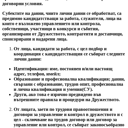
договорни условия.
Субектите на данни, чиито лични данни се обработват, са
предимно кандидатстващи за работа, служители, лица на
които е възложено управлението или контрола,
собственици, участници в конкурси и събития,
организирани от Дружеството, контрагенти и доставчици,
спонсорирани и надарени лица.
От лица, кандидати за работа, с цел подбор и
координация с кандидатстващия се събират следните
лични данни:
Идентификация: име, постоянен и/или настоящ
адрес, телефон, имейл;
Образование и професионална квалификация; данни,
свързани с образование, трудов опит, професионална
и лична квалификация и умения(СУ).
Други, ако това е изрично предвидено във
вътрешните правила и процедури на Дружеството.
От лицата, заети по трудови правоотношения и
договори за управление и контрол в дружеството и с
цел - сключване на трудов договор или договор за
управление или контрол, се събират законосъобразно