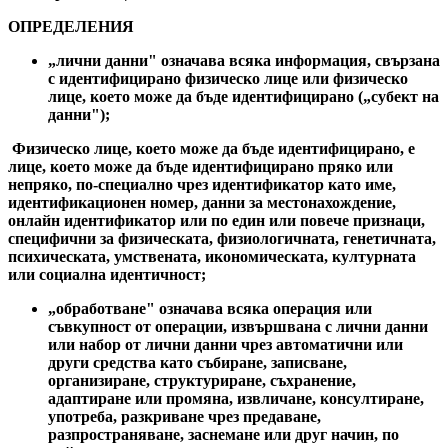
ОПРЕДЕЛЕНИЯ
„лични данни" означава всяка информация, свързана
с идентифицирано физическо лице или физическо
лице, което може да бъде идентифицирано („субект на
данни");
Физическо лице, което може да бъде идентифицирано, е
лице, което може да бъде идентифицирано пряко или
непряко, по-специално чрез идентификатор като име,
идентификационен номер, данни за местонахождение,
онлайн идентификатор или по един или повече признаци,
специфични за физическата, физиологичната, генетичната,
психическата, умствената, икономическата, културната
или социална идентичност;
„обработване" означава всяка операция или
съвкупност от операции, извършвана с лични данни
или набор от лични данни чрез автоматични или
други средства като събиране, записване,
организиране, структуриране, съхранение,
адаптиране или промяна, извличане, консултиране,
употреба, разкриване чрез предаване,
разпространяване, заснемане или друг начин, по