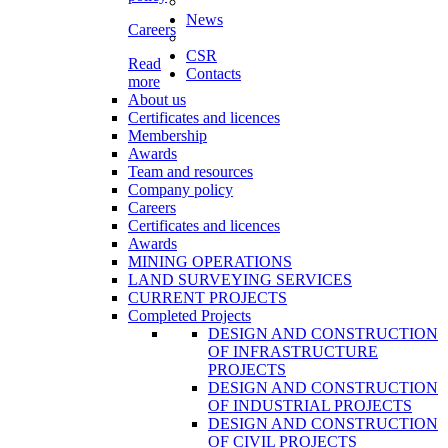
News
Careers
CSR
Read
Contacts
more
About us
Certificates and licences
Membership
Awards
Team and resources
Company policy
Careers
Certificates and licences
Awards
MINING OPERATIONS
LAND SURVEYING SERVICES
CURRENT PROJECTS
Completed Projects
DESIGN AND CONSTRUCTION
OF INFRASTRUCTURE
PROJECTS
DESIGN AND CONSTRUCTION
OF INDUSTRIAL PROJECTS
DESIGN AND CONSTRUCTION
OF CIVIL PROJECTS