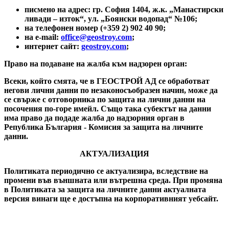
писмено на адрес: гр. София 1404, ж.к. „Манастирски
ливади – изток“, ул. „Боянски водопад“ №106;
на телефонен номер (+359 2) 902 40 90;
на е-mail:
office@geostroy.com
;
интернет сайт:
geostroy.com
;
Право на подаване на жалба към надзорен орган:
Всеки, който смята, че в ГЕОСТРОЙ АД се обработват
негови лични данни по незаконосъобразен начин, може да
се свърже с отговорника по защита на лични данни на
посочения по-горе имейл. Също така субектът на данни
има право да подаде жалба до надзорния орган в
Република България - Комисия за защита на личните
данни.
АКТУАЛИЗАЦИЯ
Политиката периодично се актуализира, вследствие на
промени във външната или вътрешна среда. При промяна
в Политиката за защита на личните данни актуалната
версия винаги ще е достъпна на корпоративният уебсайт.