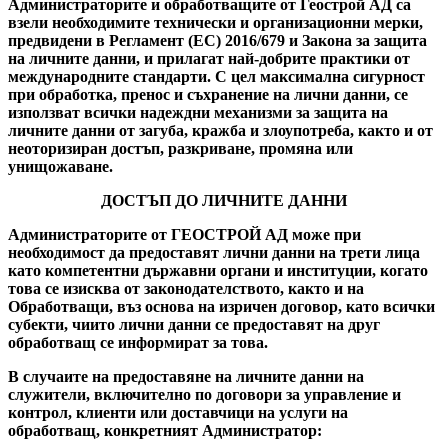
Администраторите и обработващите от Геострой АД са
взели необходимите технически и организационни мерки,
предвидени в Регламент (ЕС) 2016/679 и Закона за защита
на личните данни, и прилагат най-добрите практики от
международните стандарти. С цел максимална сигурност
при обработка, пренос и съхранение на лични данни, се
използват всички надеждни механизми за защита на
личните данни от загуба, кражба и злоупотреба, както и от
неоторизиран достъп, разкриване, промяна или
унищожаване.
ДОСТЪП ДО ЛИЧНИТЕ ДАННИ
Администраторите от ГЕОСТРОЙ АД може при
необходимост да предоставят лични данни на трети лица
като компетентни държавни органи и институции, когато
това се изисква от законодателството, както и на
Обработващи, въз основа на изричен договор, като всички
субекти, чиито лични данни се предоставят на друг
обработващ се информират за това.
В случаите на предоставяне на личните данни на
служители, включително по договори за управление и
контрол, клиенти или доставчици на услуги на
обработващ, конкретният Администратор: