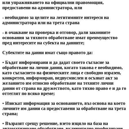
или упражняването на официални правомощия,
предоставени на администратора, или
- необходимо за целите на легитимните интереси на
администратора или на трета страна
- в очакване на проверка и отговор, дали законните
основания за тяхното обработване имат преимущество
пред интересите на субекта на данните;
Субектите на данни имат също правото да:
•
Бъдат информирани и да дадат своето съгласие за
обработване на лични данни, когато такова е необходимо,
като съгласието на физическите лица е свободно изразен,
конкретен, информиран, недвусмислен и осъзнат акт за
желанието им относно обработване на техните лични
данни от страна на дружеството, като тяхно право е и да го
оттеглят по всяко време;
•
Изискат информация за основанието, въз основа на което
личните им данни са предоставени за обработване на трета
страна;
•
Възразят срещу решение, взето изцяло на база на
автоматизирано обработване, включително профилиране,