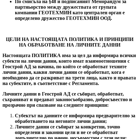
По смисъла на §48 и подписаният Меморандум за
партньорство между дружествата от групата
компании ГЕОТЕХМИН като централен орган е
определено дружество ГЕОТЕХМИН ООД.
ЦЕЛИ НА НАСТОЯЩАТА ПОЛИТИКА И
ПРИНЦИПИ
НА ОБРАБОТВАНЕ НА ЛИЧНИТЕ ДАННИ
Настоящата ПОЛИТИКА има за цел да информира всички
субекти на лични данни, които имат взаимоотношения с
Геострой АД за начина, по който се обработват техните
лични данни, какви лични данни се обработват, кога е
необходимо да се разкриват на трети лица, както и правата
на субектите, в съответствие с Регламента.
Личните данни в Геострой АД се събират, обработват,
съхраняват и предават законосъобразно, добросъвестно и
прозрачно при спазване на следните принципи:
Субектът на данните се информира предварително за
обработването на неговите лични данни;
Личните данни се събират за конкретни, точно
определени и законни цели и не се обработват
допълнително по начин, несъвместим с тези цели;