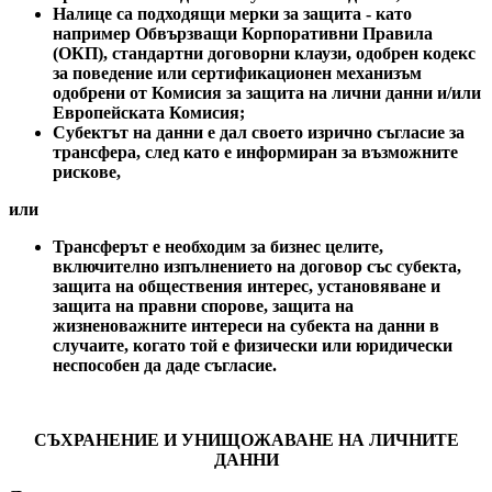
Налице са подходящи мерки за защита - като
например Обвързващи Корпоративни Правила
(ОКП), стандартни договорни клаузи, одобрен кодекс
за поведение или сертификационен механизъм
одобрени от Комисия за защита на лични данни и/или
Европейската Комисия;
Субектът на данни е дал своето изрично съгласие за
трансфера, след като е информиран за
възможните
рискове,
или
Трансферът е необходим за бизнес целите,
включително изпълнението на договор със субекта,
защита на обществения интерес, установяване и
защита на правни спорове, защита на
жизненоважните интереси на субекта на данни в
случаите, когато той е физически или юридически
неспособен да даде съгласие.
СЪХРАНЕНИЕ И УНИЩОЖАВАНЕ НА ЛИЧНИТЕ
ДАННИ