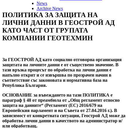
News
Archive News
ПОЛИТИКА
ЗА
ЗАЩИТА
НА
ЛИЧНИ
ДАННИ
В
ГЕОСТРОЙ
АД
КАТО
ЧАСТ
ОТ
ГРУПАТА
КОМПАНИИ
ГЕОТЕХМИН
За ГЕОСТРОЙ АД като социално отговорна организация
защитата на личните данни е от съществено значение. В
тази връзка процесът по обработка на лични данни е
напълно открит и се извършва по прозрачен начин в
съответствие със законовата и нормативна база на
Република България.
ОСНОВАНИЕ за въвеждането на тази ПОЛИТИКА е
параграф § 48 от преамбюла от „Общ регламент относно
защита на данните“ (Регламент (ЕС) 2016/679 на
Европейския парламент и на Съвета от 27.04.2016 г.). В
зависимост от конкретната ситуация, Геострой АД може да
обработва лични данни в качеството на администратор и/
или обработващ.