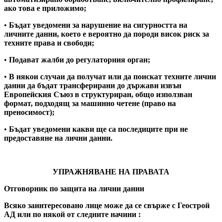
ако това е приложимо;
•
Бъдат уведомени за нарушение на сигурността на
личните данни, което е вероятно да породи висок риск за
техните права и свободи;
•
Подават жалби до регулаторния орган;
•
В някои случаи да получат или да поискат техните лични
данни да бъдат трансферирани до държави извън
Европейския Съюз в структуриран, общо използван
формат, подходящ за машинно четене (право на
преносимост);
•
Бъдат уведомени какви ще са последиците при не
предоставяне на лични данни.
УПРАЖНЯВАНЕ НА ПРАВАТА
Отговорник по защита на лични данни
Всяко заинтересовано лице може да се свърже с Геострой
АД или по някой от следните начини :