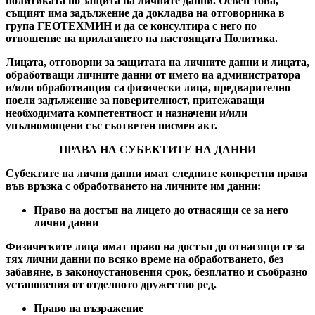
политиката по защита на личните данни. Освен това,
същият има задължение да докладва на отговорника в
група ГЕОТЕХМИН и да се консултира с него по
отношение на прилагането на настоящата Политика.
Лицата, отговорни за защитата на личните данни и лицата,
обработващи личните данни от името на администратора
и/или обработващия са физически лица, предварително
поели задължение за поверителност, притежаващи
необходимата компетентност и назначени и/или
упълномощени със съответен писмен акт.
ПРАВА НА СУБЕКТИТЕ НА ДАННИ
Субектите на лични данни имат следните конкретни права
във връзка с обработването на личните им данни:
Право на достъп на лицето до отнасящи се за него
лични данни
Физическите лица имат право на достъп до отнасящи се за
тях лични данни по всяко време на обработването, без
забавяне, в законоустановения срок, безплатно и съобразно
установения от отделното дружество ред.
Право на възражение