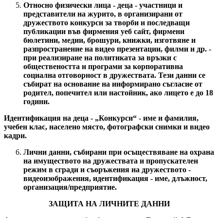
Относно физически лица - деца - участници и
представители на журито, в организирани от
дружеството конкурси за творби и последващи
публикации във фирмения уеб сайт, фирмени
бюлетини, медии, брошури, книжки, изготвяне и
разпространение на видео презентации, филми и др. -
при реализиране на политиката за връзки с
обществеността и програми за корпоративна
социална отговорност в дружествата. Тези данни се
събират на основание на информирано съгласие от
родител, попечител или настойник, ако лицето е до 18
години.
Идентификация на деца - „Конкурси“ - име и фамилия,
учебен клас, населено място, фотографски снимки и видео
кадри.
Лични данни, събирани при осъществяване на охрана
на имуществото на дружествата и пропускателен
режим в сгради и съоръжения на дружеството -
видеоизображения, идентификация - име, длъжност,
организация/предприятие.
ЗАЩИТА НА ЛИЧНИТЕ ДАННИ