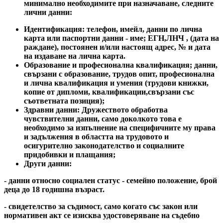
минимално необходимите при назначаване, следните
лични данни:
Идентификация: телефон, имейл, данни по лична
карта или паспортни данни - име; ЕГН,ЛНЧ
,
(дата на
раждане), постоянен и/или настоящ адрес, № и дата
на издаване на лична карта.
Образование и професионална квалификация; данни,
свързани с образование, трудов опит,
професионална
и лична квалификация и умения (трудови книжки,
копие от дипломи, квалификации,свързани със
съответната позиция);
Здравни данни: Дружеството обработва
чувствителни данни, само доколкото това е
необходимо за изпълнение на специфичните му права
и задължения в областта на трудовото и
осигурително законодателство и социалните
придобивки и плащания;
Други данни:
- данни относно социален статус - семейно положение, брой
деца до 18 годишна възраст.
- свидетелство за съдимост, само когато със закон или
нормативен акт се изисква удостоверяване на съдебно