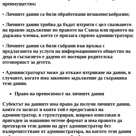
преимущество;
•
Личните данни са били обработвани незаконосъобразно;
•
Личните данни трябва да бъдат изтрити с цел спазването
на правно задължение по правото на Съюза или правото на
държава членка, което се прилага спрямо администратора;
•
Личните данни са били събрани във връзка с
предлагането на услуги на информационното общество на
деца и съгласието е дадено от носещия родителска
отговорност за детето.
•
Администраторът може да откаже изтриване на данни, в
случаите, когато има законово задължение да съхранява
тези данни.
Право на преносимост на личните данни
Субектът на данните има право да получи личните данни,
които го засягат и които той е предоставил на
администратор, в структуриран, широко използван и
пригоден за машинно четене формат и има правото да
прехвърли тези данни на друг администратор без
възпрепятстване от администратора, на когото тези данни