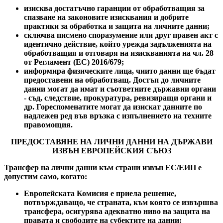
изисква достатъчно гаранции от обработващия за
спазване на законовите изисквания и добрите
практики за обработка и защита на личните данни;
сключва писмено споразумение или друг правен акт с
идентично действие, който урежда задълженията на
обработващия и отговаря на изискванията на чл. 28
от Регламент (ЕС) 2016/679;
информира физическите лица, чиито данни ще бъдат
предоставени на обработващ. Достъп до личните
данни могат да имат и съответните държавни органи
- съд, следствие, прокуратура, ревизиращи органи и
др. Гореспоменатите могат да изискат данните по
надлежен ред във връзка с изпълнението на техните
правомощия.
ПРЕДОСТАВЯНЕ НА ЛИЧНИ ДАННИ НА ДЪРЖАВИ
ИЗВЪН ЕВРОПЕЙСКИЯ СЪЮЗ
Трансфер на лични данни към страни извън ЕС/ЕИП е
допустим само, когато:
Европейската Комисия е приела решение,
потвърждаващо, че страната, към която се извършва
трансфера, осигурява адекватно ниво на защита на
правата и свободите на субектите на данни;