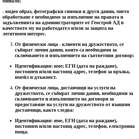
минало;
- видео образ, фотографски снимки и други данни, чието
обработване е необходимо за изпълнение на правата и
задълженията на администраторите от Геострой АД в
качеството му на работодател и/или за защита на
легитимен интерес.
От физически лица - клиенти на дружеството, се
събират лични данни, които са необходими за
сключването и изпълнението на съответния договор:
Идентификация: име; ЕГН (дата на раждане),
постоянен и/или настоящ адрес, телефон за връзка,
имейл и длъжност.
От физически лица, доставчици на услуги на
дружеството, се събират лични данни, необходими за
сключването и изпълнението на договори за
предоставяне на услуги на дружеството от външни
доставчици, както следва:
Идентификация: име, ЕГН (дата на раждане),
постоянен и/или настоящ адрес, телефон, електронна
поща.