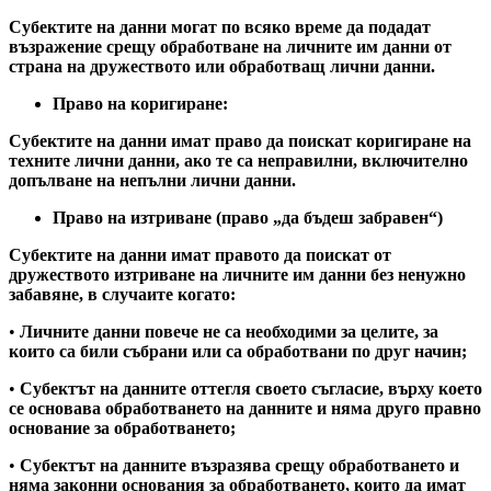
Субектите на данни могат по всяко време да подадат
възражение срещу обработване на личните им данни от
страна на дружеството или обработващ лични данни.
Право на коригиране:
Субектите на данни имат право да поискат коригиране на
техните лични данни, ако те са неправилни, включително
допълване на непълни лични данни.
Право на изтриване (право „да бъдеш забравен“)
Субектите на данни имат правото да поискат от
дружеството изтриване на личните им данни без ненужно
забавяне, в случаите когато:
•
Личните данни повече не са необходими за целите, за
които са били събрани или са обработвани по друг начин;
•
Субектът на данните оттегля своето съгласие, върху което
се основава обработването на данните и няма друго правно
основание за обработването;
•
Субектът на данните възразява срещу обработването и
няма законни основания за обработването, които да имат