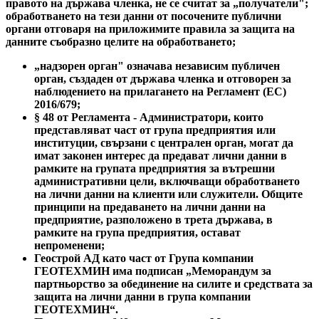
правото на държава членка, не се считат за „получатели";
обработването на тези данни от посочените публични
органи отговаря на приложимите правила за защита на
данните съобразно целите на обработването;
„надзорен орган" означава независим публичен
орган, създаден от държава членка и отговорен за
наблюдението на прилагането на Регламент (ЕС)
2016/679;
§ 48 от Регламента - Администратори, които
представляват част от група предприятия или
институции, свързани с централен орган, могат да
имат законен интерес да предават лични данни в
рамките на групата предприятия за вътрешни
административни цели, включващи обработването
на лични данни на клиенти или служители. Общите
принципи на предаването на лични данни на
предприятие, разположено в трета държава, в
рамките на група предприятия, остават
непроменени;
Геострой АД като част от Група компании
ГЕОТЕХМИН има подписан „Меморандум за
партньорство за обединение на силите и средствата за
защита на лични данни в група компании
ГЕОТЕХМИН“.